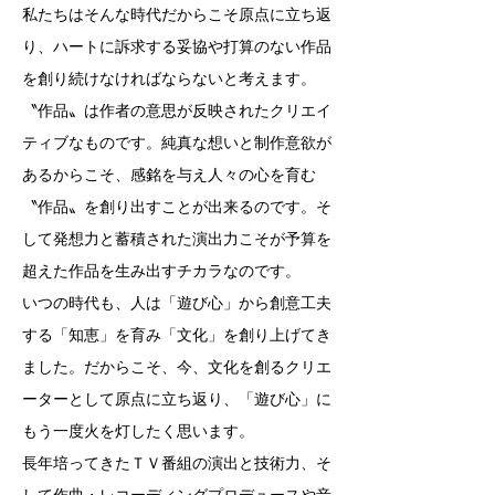
私たちはそんな時代だからこそ原点に立ち返
り、ハートに訴求する妥協や打算のない作品
を創り続けなければならないと考えます。
〝作品〟は作者の意思が反映されたクリエイ
ティブなものです。純真な想いと制作意欲が
あるからこそ、感銘を与え人々の心を育む
〝作品〟を創り出すことが出来るのです。そ
して発想力と蓄積された演出力こそが予算を
超えた作品を生み出すチカラなのです。
いつの時代も、人は「遊び心」から創意工夫
する「知恵」を育み「文化」を創り上げてき
ました。だからこそ、今、文化を創るクリエ
ーターとして原点に立ち返り、「遊び心」に
もう一度火を灯したく思います。
長年培ってきたＴＶ番組の演出と技術力、そ
して作曲・レコーディングプロデュースや音