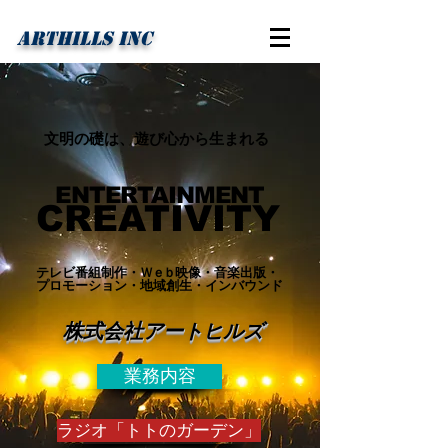
ARTHILLS INC
​文明の礎は、遊び心から生まれる
ENTERTAINMENT​
CREATIV
ITY
テレビ番組制作・
Ｗｅｂ
映像・音楽出版・
プロモーション・地域創生・インバウンド
​株式会社アートヒルズ
業務内容
ラジオ「トトのガーデン」